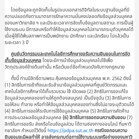
โดยข้อมูลจะถูกจัดเก็บในรูปแบบเอกสารดิจิทัลในระบบฐานข้อมูลที่มี
ความปลอดภัยตามมาตรการรักษาความมั่นคงปลอดภัยข้อมูลส่วนบุคคล
ของมหาวิทยาลัย ฯ และมีระยะเวลาการจัดเก็บข้อมูลตามสถานะ การเป็นผู้
ใช้งานระบบ มีการลบหรือทำให้ข้อมูลส่วนบุคคลไม่สามารถระบุตัวบุคคลได้
เมื่อผู้ใช้ได้พ้นสภาพการเป็นพนักงาน นักศึกษา และนักเรียน ไปแล้วเป็น
ระยะเวลา 3 ปี
ศูนย์นวัตกรรมและเทคโนโลยีการศึกษาขอรับความยินยอมในการจัด
เก็บข้อมูลส่วนบุคคล
โดยจะมีการนำข้อมูลส่วนบุคคลไปใช้เพื่อ
วัตถุประสงค์ข้างต้นเท่านั้น หรือเว้นแต่ข้อกำหนดบังคับทางกฎหมาย
ทั้งนี้ ท่านมีสิทธิ์ตามพรบ.คุ้มครองข้อมูลส่วนบุคคล พ.ศ. 2562 ดังนี้
(1) สิทธิในการเข้าถึงและรับสำเนาข้อมูลส่วนบุคคลที่ศูนย์วัตกรรมและ
เทคโนโลยีการศึกษาได้เก็บรวบรวม ใช้ เปิดเผย (2) สิทธิในการขอแก้ไข
ข้อมูลส่วนบุคคลของท่านให้ถูกต้องสมบูรณ์ เป็นปัจจุบัน (3) สิทธิในการ
ขอให้ลบ ทำลาย หรือทำให้ข้อมูลส่วนบุคคลของท่านซึ่งไม่อาจระบุตัวตนได้
(4) สิทธิในการขอให้ระงับการใช้ข้อมูลส่วนบุคคล (5) สิทธิในการคัดค้าน
การประมวลผลข้อมูลส่วนบุคคล
(6) สิทธิในการขอถอนความยินยอม
(7)
สิทธิในการขอรับ ส่งหรือโอนข้อมูลส่วน ได้ตามช่องทางออนไลน์ ที่มหาวิ
ทยาลัยฯ กำหนดไว้ดังนี้
https://pdpa.sut.ac.th
กรณีขอถอนความ
ยินยอมจะมีผลทำให้ อาจส่งกระทบต่อการใช้งานระบบเครือข่ายของมหาวิ