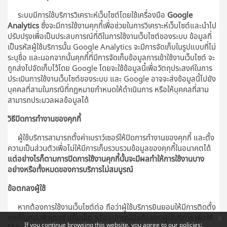
ระบบมีการใช้บริการวิเคราะห์เว็บไซต์โดยใช้เครื่องมือ
Google
Analytics
ซึ่งจะมีการใช้งานคุกกี้เพื่อช่วยในการวิเคราะห์เว็บไซต์และนำไป
ปรับปรุงเพื่อเป็นประสบการณ์ที่ดีในการใช้งานเว็บไซต์ของระบบ ข้อมูลที่
เป็นรหัสผู้ใช้บริการนั้น Google Analytics จะมีการจัดเก็บในรูปแบบที่ไม่
ระบุชื่อ และนอกจากนั้นคุกกี้ที่มีการจัดเก็บข้อมูลการเข้าใช้งานเว็บไซต์ จะ
ถูกส่งไปจัดเก็บไว้โดย Google โดยจะใช้ข้อมูลนี้เพื่อวัตถุประสงค์ในการ
ประเมินการใช้งานเว็บไซต์ของระบบ และ Google อาจจะส่งข้อมูลนี้ไปยัง
บุคคลที่สามในกรณีที่กฏหมายกำหนดให้ดำเนินการ หรือให้บุคคลที่สาม
สามารถประมวลผลข้อมูลได้
วิธีปิดการทำงานของคุกกี้
ผู้ใช้บริการสามารถตั้งค่าเบราว์เซอร์ให้ปิดการทำงานของคุกกี้ และตั้ง
ความเป็นส่วนตัวเพื่อไม่ให้มีการเก็บรวบรวมข้อมูลของคุกกี้ในอนาคตได้
แต่อย่างไรก็ตามการปิดการใช้งานคุกกี้นั้นจะมีผลทำให้การใช้งานบาง
อย่างหรือทั้งหมดของการบริการไม่สมบูรณ์
ข้อตกลงผู้ใช้
หากต้องการใช้งานเว็บไซต์ต่อ ถือว่าผู้ใช้บริการยินยอมให้มีการติดตั้ง
คุกกี้ในคอมพิวเตอร์ แท็บเล็ต หรืออุปกรณ์มือถือของผู้ใช้บริการ เพื่อให้
x
If you continue browsing this website, you agree to our policies: