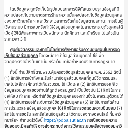
โดยข้อมูลจะถูกจัดเก็บในรูปแบบเอกสารดิจิทัลในระบบฐานข้อมูลที่มี
ความปลอดภัยตามมาตรการรักษาความมั่นคงปลอดภัยข้อมูลส่วนบุคคล
ของมหาวิทยาลัย ฯ และมีระยะเวลาการจัดเก็บข้อมูลตามสถานะ การเป็นผู้
ใช้งานระบบ มีการลบหรือทำให้ข้อมูลส่วนบุคคลไม่สามารถระบุตัวบุคคลได้
เมื่อผู้ใช้ได้พ้นสภาพการเป็นพนักงาน นักศึกษา และนักเรียน ไปแล้วเป็น
ระยะเวลา 3 ปี
ศูนย์นวัตกรรมและเทคโนโลยีการศึกษาขอรับความยินยอมในการจัด
เก็บข้อมูลส่วนบุคคล
โดยจะมีการนำข้อมูลส่วนบุคคลไปใช้เพื่อ
วัตถุประสงค์ข้างต้นเท่านั้น หรือเว้นแต่ข้อกำหนดบังคับทางกฎหมาย
ทั้งนี้ ท่านมีสิทธิ์ตามพรบ.คุ้มครองข้อมูลส่วนบุคคล พ.ศ. 2562 ดังนี้
(1) สิทธิในการเข้าถึงและรับสำเนาข้อมูลส่วนบุคคลที่ศูนย์วัตกรรมและ
เทคโนโลยีการศึกษาได้เก็บรวบรวม ใช้ เปิดเผย (2) สิทธิในการขอแก้ไข
ข้อมูลส่วนบุคคลของท่านให้ถูกต้องสมบูรณ์ เป็นปัจจุบัน (3) สิทธิในการ
ขอให้ลบ ทำลาย หรือทำให้ข้อมูลส่วนบุคคลของท่านซึ่งไม่อาจระบุตัวตนได้
(4) สิทธิในการขอให้ระงับการใช้ข้อมูลส่วนบุคคล (5) สิทธิในการคัดค้าน
การประมวลผลข้อมูลส่วนบุคคล
(6) สิทธิในการขอถอนความยินยอม
(7)
สิทธิในการขอรับ ส่งหรือโอนข้อมูลส่วน ได้ตามช่องทางออนไลน์ ที่มหาวิ
ทยาลัยฯ กำหนดไว้ดังนี้
https://pdpa.sut.ac.th
กรณีขอถอนความ
ยินยอมจะมีผลทำให้ อาจส่งกระทบต่อการใช้งานระบบเครือข่ายของมหาวิ