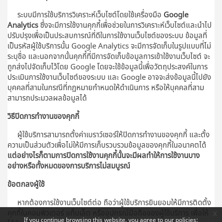
ระบบมีการใช้บริการวิเคราะห์เว็บไซต์โดยใช้เครื่องมือ
Google
Analytics
ซึ่งจะมีการใช้งานคุกกี้เพื่อช่วยในการวิเคราะห์เว็บไซต์และนำไป
ปรับปรุงเพื่อเป็นประสบการณ์ที่ดีในการใช้งานเว็บไซต์ของระบบ ข้อมูลที่
เป็นรหัสผู้ใช้บริการนั้น Google Analytics จะมีการจัดเก็บในรูปแบบที่ไม่
ระบุชื่อ และนอกจากนั้นคุกกี้ที่มีการจัดเก็บข้อมูลการเข้าใช้งานเว็บไซต์ จะ
ถูกส่งไปจัดเก็บไว้โดย Google โดยจะใช้ข้อมูลนี้เพื่อวัตถุประสงค์ในการ
ประเมินการใช้งานเว็บไซต์ของระบบ และ Google อาจจะส่งข้อมูลนี้ไปยัง
บุคคลที่สามในกรณีที่กฏหมายกำหนดให้ดำเนินการ หรือให้บุคคลที่สาม
สามารถประมวลผลข้อมูลได้
วิธีปิดการทำงานของคุกกี้
ผู้ใช้บริการสามารถตั้งค่าเบราว์เซอร์ให้ปิดการทำงานของคุกกี้ และตั้ง
ความเป็นส่วนตัวเพื่อไม่ให้มีการเก็บรวบรวมข้อมูลของคุกกี้ในอนาคตได้
แต่อย่างไรก็ตามการปิดการใช้งานคุกกี้นั้นจะมีผลทำให้การใช้งานบาง
อย่างหรือทั้งหมดของการบริการไม่สมบูรณ์
ข้อตกลงผู้ใช้
หากต้องการใช้งานเว็บไซต์ต่อ ถือว่าผู้ใช้บริการยินยอมให้มีการติดตั้ง
คุกกี้ในคอมพิวเตอร์ แท็บเล็ต หรืออุปกรณ์มือถือของผู้ใช้บริการ เพื่อให้
x
If you continue browsing this website, you agree to our policies: