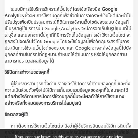
ระบบมีการใช้บริการวิเคราะห์เว็บไซต์โดยใช้เครื่องมือ
Google
Analytics
ซึ่งจะมีการใช้งานคุกกี้เพื่อช่วยในการวิเคราะห์เว็บไซต์และนำไป
ปรับปรุงเพื่อเป็นประสบการณ์ที่ดีในการใช้งานเว็บไซต์ของระบบ ข้อมูลที่
เป็นรหัสผู้ใช้บริการนั้น Google Analytics จะมีการจัดเก็บในรูปแบบที่ไม่
ระบุชื่อ และนอกจากนั้นคุกกี้ที่มีการจัดเก็บข้อมูลการเข้าใช้งานเว็บไซต์ จะ
ถูกส่งไปจัดเก็บไว้โดย Google โดยจะใช้ข้อมูลนี้เพื่อวัตถุประสงค์ในการ
ประเมินการใช้งานเว็บไซต์ของระบบ และ Google อาจจะส่งข้อมูลนี้ไปยัง
บุคคลที่สามในกรณีที่กฏหมายกำหนดให้ดำเนินการ หรือให้บุคคลที่สาม
สามารถประมวลผลข้อมูลได้
วิธีปิดการทำงานของคุกกี้
ผู้ใช้บริการสามารถตั้งค่าเบราว์เซอร์ให้ปิดการทำงานของคุกกี้ และตั้ง
ความเป็นส่วนตัวเพื่อไม่ให้มีการเก็บรวบรวมข้อมูลของคุกกี้ในอนาคตได้
แต่อย่างไรก็ตามการปิดการใช้งานคุกกี้นั้นจะมีผลทำให้การใช้งานบาง
อย่างหรือทั้งหมดของการบริการไม่สมบูรณ์
ข้อตกลงผู้ใช้
หากต้องการใช้งานเว็บไซต์ต่อ ถือว่าผู้ใช้บริการยินยอมให้มีการติดตั้ง
คุกกี้ในคอมพิวเตอร์ แท็บเล็ต หรืออุปกรณ์มือถือของผู้ใช้บริการ เพื่อให้
x
If you continue browsing this website, you agree to our policies: