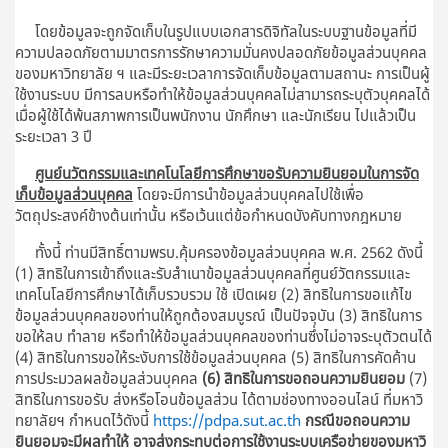
โดยข้อมูลจะถูกจัดเก็บในรูปแบบเอกสารดิจิทัลในระบบฐานข้อมูลที่มี
ความปลอดภัยตามมาตรการรักษาความมั่นคงปลอดภัยข้อมูลส่วนบุคคล
ของมหาวิทยาลัย ฯ และมีระยะเวลาการจัดเก็บข้อมูลตามสถานะ การเป็นผู้
ใช้งานระบบ มีการลบหรือทำให้ข้อมูลส่วนบุคคลไม่สามารถระบุตัวบุคคลได้
เมื่อผู้ใช้ได้พ้นสภาพการเป็นพนักงาน นักศึกษา และนักเรียน ไปแล้วเป็น
ระยะเวลา 3 ปี
ศูนย์นวัตกรรมและเทคโนโลยีการศึกษาขอรับความยินยอมในการจัด
เก็บข้อมูลส่วนบุคคล
โดยจะมีการนำข้อมูลส่วนบุคคลไปใช้เพื่อ
วัตถุประสงค์ข้างต้นเท่านั้น หรือเว้นแต่ข้อกำหนดบังคับทางกฎหมาย
ทั้งนี้ ท่านมีสิทธิ์ตามพรบ.คุ้มครองข้อมูลส่วนบุคคล พ.ศ. 2562 ดังนี้
(1) สิทธิในการเข้าถึงและรับสำเนาข้อมูลส่วนบุคคลที่ศูนย์วัตกรรมและ
เทคโนโลยีการศึกษาได้เก็บรวบรวม ใช้ เปิดเผย (2) สิทธิในการขอแก้ไข
ข้อมูลส่วนบุคคลของท่านให้ถูกต้องสมบูรณ์ เป็นปัจจุบัน (3) สิทธิในการ
ขอให้ลบ ทำลาย หรือทำให้ข้อมูลส่วนบุคคลของท่านซึ่งไม่อาจระบุตัวตนได้
(4) สิทธิในการขอให้ระงับการใช้ข้อมูลส่วนบุคคล (5) สิทธิในการคัดค้าน
การประมวลผลข้อมูลส่วนบุคคล
(6) สิทธิในการขอถอนความยินยอม
(7)
สิทธิในการขอรับ ส่งหรือโอนข้อมูลส่วน ได้ตามช่องทางออนไลน์ ที่มหาวิ
ทยาลัยฯ กำหนดไว้ดังนี้
https://pdpa.sut.ac.th
กรณีขอถอนความ
ยินยอมจะมีผลทำให้ อาจส่งกระทบต่อการใช้งานระบบเครือข่ายของมหาวิ