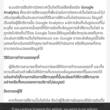
ระบบมีการใช้บริการวิเคราะห์เว็บไซต์โดยใช้เครื่องมือ
Google
Analytics
ซึ่งจะมีการใช้งานคุกกี้เพื่อช่วยในการวิเคราะห์เว็บไซต์และนำไป
ปรับปรุงเพื่อเป็นประสบการณ์ที่ดีในการใช้งานเว็บไซต์ของระบบ ข้อมูลที่
เป็นรหัสผู้ใช้บริการนั้น Google Analytics จะมีการจัดเก็บในรูปแบบที่ไม่
ระบุชื่อ และนอกจากนั้นคุกกี้ที่มีการจัดเก็บข้อมูลการเข้าใช้งานเว็บไซต์ จะ
ถูกส่งไปจัดเก็บไว้โดย Google โดยจะใช้ข้อมูลนี้เพื่อวัตถุประสงค์ในการ
ประเมินการใช้งานเว็บไซต์ของระบบ และ Google อาจจะส่งข้อมูลนี้ไปยัง
บุคคลที่สามในกรณีที่กฏหมายกำหนดให้ดำเนินการ หรือให้บุคคลที่สาม
สามารถประมวลผลข้อมูลได้
วิธีปิดการทำงานของคุกกี้
ผู้ใช้บริการสามารถตั้งค่าเบราว์เซอร์ให้ปิดการทำงานของคุกกี้ และตั้ง
ความเป็นส่วนตัวเพื่อไม่ให้มีการเก็บรวบรวมข้อมูลของคุกกี้ในอนาคตได้
แต่อย่างไรก็ตามการปิดการใช้งานคุกกี้นั้นจะมีผลทำให้การใช้งานบาง
อย่างหรือทั้งหมดของการบริการไม่สมบูรณ์
ข้อตกลงผู้ใช้
หากต้องการใช้งานเว็บไซต์ต่อ ถือว่าผู้ใช้บริการยินยอมให้มีการติดตั้ง
คุกกี้ในคอมพิวเตอร์ แท็บเล็ต หรืออุปกรณ์มือถือของผู้ใช้บริการ เพื่อให้
x
If you continue browsing this website, you agree to our policies: