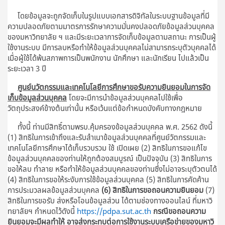
โดยข้อมูลจะถูกจัดเก็บในรูปแบบเอกสารดิจิทัลในระบบฐานข้อมูลที่มี
ความปลอดภัยตามมาตรการรักษาความมั่นคงปลอดภัยข้อมูลส่วนบุคคล
ของมหาวิทยาลัย ฯ และมีระยะเวลาการจัดเก็บข้อมูลตามสถานะ การเป็นผู้
ใช้งานระบบ มีการลบหรือทำให้ข้อมูลส่วนบุคคลไม่สามารถระบุตัวบุคคลได้
เมื่อผู้ใช้ได้พ้นสภาพการเป็นพนักงาน นักศึกษา และนักเรียน ไปแล้วเป็น
ระยะเวลา 3 ปี
ศูนย์นวัตกรรมและเทคโนโลยีการศึกษาขอรับความยินยอมในการจัด
เก็บข้อมูลส่วนบุคคล
โดยจะมีการนำข้อมูลส่วนบุคคลไปใช้เพื่อ
วัตถุประสงค์ข้างต้นเท่านั้น หรือเว้นแต่ข้อกำหนดบังคับทางกฎหมาย
ทั้งนี้ ท่านมีสิทธิ์ตามพรบ.คุ้มครองข้อมูลส่วนบุคคล พ.ศ. 2562 ดังนี้
(1) สิทธิในการเข้าถึงและรับสำเนาข้อมูลส่วนบุคคลที่ศูนย์วัตกรรมและ
เทคโนโลยีการศึกษาได้เก็บรวบรวม ใช้ เปิดเผย (2) สิทธิในการขอแก้ไข
ข้อมูลส่วนบุคคลของท่านให้ถูกต้องสมบูรณ์ เป็นปัจจุบัน (3) สิทธิในการ
ขอให้ลบ ทำลาย หรือทำให้ข้อมูลส่วนบุคคลของท่านซึ่งไม่อาจระบุตัวตนได้
(4) สิทธิในการขอให้ระงับการใช้ข้อมูลส่วนบุคคล (5) สิทธิในการคัดค้าน
การประมวลผลข้อมูลส่วนบุคคล
(6) สิทธิในการขอถอนความยินยอม
(7)
สิทธิในการขอรับ ส่งหรือโอนข้อมูลส่วน ได้ตามช่องทางออนไลน์ ที่มหาวิ
ทยาลัยฯ กำหนดไว้ดังนี้
https://pdpa.sut.ac.th
กรณีขอถอนความ
ยินยอมจะมีผลทำให้ อาจส่งกระทบต่อการใช้งานระบบเครือข่ายของมหาวิ