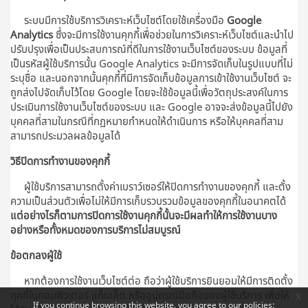
ระบบมีการใช้บริการวิเคราะห์เว็บไซต์โดยใช้เครื่องมือ
Google
Analytics
ซึ่งจะมีการใช้งานคุกกี้เพื่อช่วยในการวิเคราะห์เว็บไซต์และนำไป
ปรับปรุงเพื่อเป็นประสบการณ์ที่ดีในการใช้งานเว็บไซต์ของระบบ ข้อมูลที่
เป็นรหัสผู้ใช้บริการนั้น Google Analytics จะมีการจัดเก็บในรูปแบบที่ไม่
ระบุชื่อ และนอกจากนั้นคุกกี้ที่มีการจัดเก็บข้อมูลการเข้าใช้งานเว็บไซต์ จะ
ถูกส่งไปจัดเก็บไว้โดย Google โดยจะใช้ข้อมูลนี้เพื่อวัตถุประสงค์ในการ
ประเมินการใช้งานเว็บไซต์ของระบบ และ Google อาจจะส่งข้อมูลนี้ไปยัง
บุคคลที่สามในกรณีที่กฏหมายกำหนดให้ดำเนินการ หรือให้บุคคลที่สาม
สามารถประมวลผลข้อมูลได้
วิธีปิดการทำงานของคุกกี้
ผู้ใช้บริการสามารถตั้งค่าเบราว์เซอร์ให้ปิดการทำงานของคุกกี้ และตั้ง
ความเป็นส่วนตัวเพื่อไม่ให้มีการเก็บรวบรวมข้อมูลของคุกกี้ในอนาคตได้
แต่อย่างไรก็ตามการปิดการใช้งานคุกกี้นั้นจะมีผลทำให้การใช้งานบาง
อย่างหรือทั้งหมดของการบริการไม่สมบูรณ์
ข้อตกลงผู้ใช้
หากต้องการใช้งานเว็บไซต์ต่อ ถือว่าผู้ใช้บริการยินยอมให้มีการติดตั้ง
คุกกี้ในคอมพิวเตอร์ แท็บเล็ต หรืออุปกรณ์มือถือของผู้ใช้บริการ เพื่อให้
x
If you continue browsing this website, you agree to our policies: