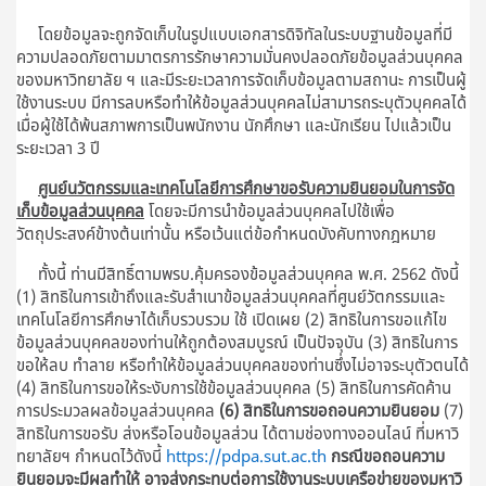
โดยข้อมูลจะถูกจัดเก็บในรูปแบบเอกสารดิจิทัลในระบบฐานข้อมูลที่มี
ความปลอดภัยตามมาตรการรักษาความมั่นคงปลอดภัยข้อมูลส่วนบุคคล
ของมหาวิทยาลัย ฯ และมีระยะเวลาการจัดเก็บข้อมูลตามสถานะ การเป็นผู้
ใช้งานระบบ มีการลบหรือทำให้ข้อมูลส่วนบุคคลไม่สามารถระบุตัวบุคคลได้
เมื่อผู้ใช้ได้พ้นสภาพการเป็นพนักงาน นักศึกษา และนักเรียน ไปแล้วเป็น
ระยะเวลา 3 ปี
ศูนย์นวัตกรรมและเทคโนโลยีการศึกษาขอรับความยินยอมในการจัด
เก็บข้อมูลส่วนบุคคล
โดยจะมีการนำข้อมูลส่วนบุคคลไปใช้เพื่อ
วัตถุประสงค์ข้างต้นเท่านั้น หรือเว้นแต่ข้อกำหนดบังคับทางกฎหมาย
ทั้งนี้ ท่านมีสิทธิ์ตามพรบ.คุ้มครองข้อมูลส่วนบุคคล พ.ศ. 2562 ดังนี้
(1) สิทธิในการเข้าถึงและรับสำเนาข้อมูลส่วนบุคคลที่ศูนย์วัตกรรมและ
เทคโนโลยีการศึกษาได้เก็บรวบรวม ใช้ เปิดเผย (2) สิทธิในการขอแก้ไข
ข้อมูลส่วนบุคคลของท่านให้ถูกต้องสมบูรณ์ เป็นปัจจุบัน (3) สิทธิในการ
ขอให้ลบ ทำลาย หรือทำให้ข้อมูลส่วนบุคคลของท่านซึ่งไม่อาจระบุตัวตนได้
(4) สิทธิในการขอให้ระงับการใช้ข้อมูลส่วนบุคคล (5) สิทธิในการคัดค้าน
การประมวลผลข้อมูลส่วนบุคคล
(6) สิทธิในการขอถอนความยินยอม
(7)
สิทธิในการขอรับ ส่งหรือโอนข้อมูลส่วน ได้ตามช่องทางออนไลน์ ที่มหาวิ
ทยาลัยฯ กำหนดไว้ดังนี้
https://pdpa.sut.ac.th
กรณีขอถอนความ
ยินยอมจะมีผลทำให้ อาจส่งกระทบต่อการใช้งานระบบเครือข่ายของมหาวิ