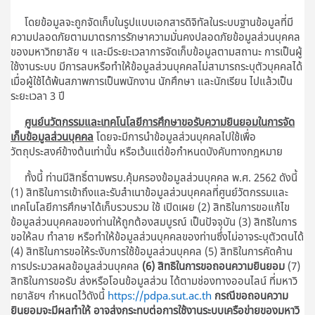
โดยข้อมูลจะถูกจัดเก็บในรูปแบบเอกสารดิจิทัลในระบบฐานข้อมูลที่มี
ความปลอดภัยตามมาตรการรักษาความมั่นคงปลอดภัยข้อมูลส่วนบุคคล
ของมหาวิทยาลัย ฯ และมีระยะเวลาการจัดเก็บข้อมูลตามสถานะ การเป็นผู้
ใช้งานระบบ มีการลบหรือทำให้ข้อมูลส่วนบุคคลไม่สามารถระบุตัวบุคคลได้
เมื่อผู้ใช้ได้พ้นสภาพการเป็นพนักงาน นักศึกษา และนักเรียน ไปแล้วเป็น
ระยะเวลา 3 ปี
ศูนย์นวัตกรรมและเทคโนโลยีการศึกษาขอรับความยินยอมในการจัด
เก็บข้อมูลส่วนบุคคล
โดยจะมีการนำข้อมูลส่วนบุคคลไปใช้เพื่อ
วัตถุประสงค์ข้างต้นเท่านั้น หรือเว้นแต่ข้อกำหนดบังคับทางกฎหมาย
ทั้งนี้ ท่านมีสิทธิ์ตามพรบ.คุ้มครองข้อมูลส่วนบุคคล พ.ศ. 2562 ดังนี้
(1) สิทธิในการเข้าถึงและรับสำเนาข้อมูลส่วนบุคคลที่ศูนย์วัตกรรมและ
เทคโนโลยีการศึกษาได้เก็บรวบรวม ใช้ เปิดเผย (2) สิทธิในการขอแก้ไข
ข้อมูลส่วนบุคคลของท่านให้ถูกต้องสมบูรณ์ เป็นปัจจุบัน (3) สิทธิในการ
ขอให้ลบ ทำลาย หรือทำให้ข้อมูลส่วนบุคคลของท่านซึ่งไม่อาจระบุตัวตนได้
(4) สิทธิในการขอให้ระงับการใช้ข้อมูลส่วนบุคคล (5) สิทธิในการคัดค้าน
การประมวลผลข้อมูลส่วนบุคคล
(6) สิทธิในการขอถอนความยินยอม
(7)
สิทธิในการขอรับ ส่งหรือโอนข้อมูลส่วน ได้ตามช่องทางออนไลน์ ที่มหาวิ
ทยาลัยฯ กำหนดไว้ดังนี้
https://pdpa.sut.ac.th
กรณีขอถอนความ
ยินยอมจะมีผลทำให้ อาจส่งกระทบต่อการใช้งานระบบเครือข่ายของมหาวิ