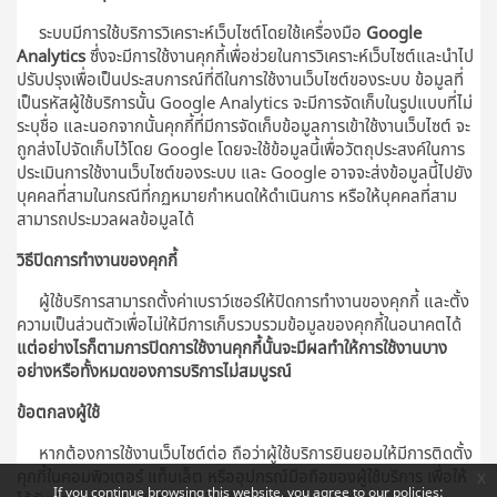
ระบบมีการใช้บริการวิเคราะห์เว็บไซต์โดยใช้เครื่องมือ
Google
Analytics
ซึ่งจะมีการใช้งานคุกกี้เพื่อช่วยในการวิเคราะห์เว็บไซต์และนำไป
ปรับปรุงเพื่อเป็นประสบการณ์ที่ดีในการใช้งานเว็บไซต์ของระบบ ข้อมูลที่
เป็นรหัสผู้ใช้บริการนั้น Google Analytics จะมีการจัดเก็บในรูปแบบที่ไม่
ระบุชื่อ และนอกจากนั้นคุกกี้ที่มีการจัดเก็บข้อมูลการเข้าใช้งานเว็บไซต์ จะ
ถูกส่งไปจัดเก็บไว้โดย Google โดยจะใช้ข้อมูลนี้เพื่อวัตถุประสงค์ในการ
ประเมินการใช้งานเว็บไซต์ของระบบ และ Google อาจจะส่งข้อมูลนี้ไปยัง
บุคคลที่สามในกรณีที่กฏหมายกำหนดให้ดำเนินการ หรือให้บุคคลที่สาม
สามารถประมวลผลข้อมูลได้
วิธีปิดการทำงานของคุกกี้
ผู้ใช้บริการสามารถตั้งค่าเบราว์เซอร์ให้ปิดการทำงานของคุกกี้ และตั้ง
ความเป็นส่วนตัวเพื่อไม่ให้มีการเก็บรวบรวมข้อมูลของคุกกี้ในอนาคตได้
แต่อย่างไรก็ตามการปิดการใช้งานคุกกี้นั้นจะมีผลทำให้การใช้งานบาง
อย่างหรือทั้งหมดของการบริการไม่สมบูรณ์
ข้อตกลงผู้ใช้
หากต้องการใช้งานเว็บไซต์ต่อ ถือว่าผู้ใช้บริการยินยอมให้มีการติดตั้ง
คุกกี้ในคอมพิวเตอร์ แท็บเล็ต หรืออุปกรณ์มือถือของผู้ใช้บริการ เพื่อให้
x
If you continue browsing this website, you agree to our policies: