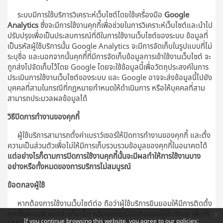
ระบบมีการใช้บริการวิเคราะห์เว็บไซต์โดยใช้เครื่องมือ
Google
Analytics
ซึ่งจะมีการใช้งานคุกกี้เพื่อช่วยในการวิเคราะห์เว็บไซต์และนำไป
ปรับปรุงเพื่อเป็นประสบการณ์ที่ดีในการใช้งานเว็บไซต์ของระบบ ข้อมูลที่
เป็นรหัสผู้ใช้บริการนั้น Google Analytics จะมีการจัดเก็บในรูปแบบที่ไม่
ระบุชื่อ และนอกจากนั้นคุกกี้ที่มีการจัดเก็บข้อมูลการเข้าใช้งานเว็บไซต์ จะ
ถูกส่งไปจัดเก็บไว้โดย Google โดยจะใช้ข้อมูลนี้เพื่อวัตถุประสงค์ในการ
ประเมินการใช้งานเว็บไซต์ของระบบ และ Google อาจจะส่งข้อมูลนี้ไปยัง
บุคคลที่สามในกรณีที่กฏหมายกำหนดให้ดำเนินการ หรือให้บุคคลที่สาม
สามารถประมวลผลข้อมูลได้
วิธีปิดการทำงานของคุกกี้
ผู้ใช้บริการสามารถตั้งค่าเบราว์เซอร์ให้ปิดการทำงานของคุกกี้ และตั้ง
ความเป็นส่วนตัวเพื่อไม่ให้มีการเก็บรวบรวมข้อมูลของคุกกี้ในอนาคตได้
แต่อย่างไรก็ตามการปิดการใช้งานคุกกี้นั้นจะมีผลทำให้การใช้งานบาง
อย่างหรือทั้งหมดของการบริการไม่สมบูรณ์
ข้อตกลงผู้ใช้
หากต้องการใช้งานเว็บไซต์ต่อ ถือว่าผู้ใช้บริการยินยอมให้มีการติดตั้ง
คุกกี้ในคอมพิวเตอร์ แท็บเล็ต หรืออุปกรณ์มือถือของผู้ใช้บริการ เพื่อให้
x
If you continue browsing this website, you agree to our policies: