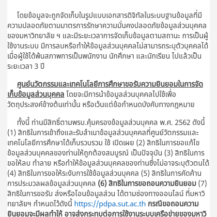
โดยข้อมูลจะถูกจัดเก็บในรูปแบบเอกสารดิจิทัลในระบบฐานข้อมูลที่มี
ความปลอดภัยตามมาตรการรักษาความมั่นคงปลอดภัยข้อมูลส่วนบุคคล
ของมหาวิทยาลัย ฯ และมีระยะเวลาการจัดเก็บข้อมูลตามสถานะ การเป็นผู้
ใช้งานระบบ มีการลบหรือทำให้ข้อมูลส่วนบุคคลไม่สามารถระบุตัวบุคคลได้
เมื่อผู้ใช้ได้พ้นสภาพการเป็นพนักงาน นักศึกษา และนักเรียน ไปแล้วเป็น
ระยะเวลา 3 ปี
ศูนย์นวัตกรรมและเทคโนโลยีการศึกษาขอรับความยินยอมในการจัด
เก็บข้อมูลส่วนบุคคล
โดยจะมีการนำข้อมูลส่วนบุคคลไปใช้เพื่อ
วัตถุประสงค์ข้างต้นเท่านั้น หรือเว้นแต่ข้อกำหนดบังคับทางกฎหมาย
ทั้งนี้ ท่านมีสิทธิ์ตามพรบ.คุ้มครองข้อมูลส่วนบุคคล พ.ศ. 2562 ดังนี้
(1) สิทธิในการเข้าถึงและรับสำเนาข้อมูลส่วนบุคคลที่ศูนย์วัตกรรมและ
เทคโนโลยีการศึกษาได้เก็บรวบรวม ใช้ เปิดเผย (2) สิทธิในการขอแก้ไข
ข้อมูลส่วนบุคคลของท่านให้ถูกต้องสมบูรณ์ เป็นปัจจุบัน (3) สิทธิในการ
ขอให้ลบ ทำลาย หรือทำให้ข้อมูลส่วนบุคคลของท่านซึ่งไม่อาจระบุตัวตนได้
(4) สิทธิในการขอให้ระงับการใช้ข้อมูลส่วนบุคคล (5) สิทธิในการคัดค้าน
การประมวลผลข้อมูลส่วนบุคคล
(6) สิทธิในการขอถอนความยินยอม
(7)
สิทธิในการขอรับ ส่งหรือโอนข้อมูลส่วน ได้ตามช่องทางออนไลน์ ที่มหาวิ
ทยาลัยฯ กำหนดไว้ดังนี้
https://pdpa.sut.ac.th
กรณีขอถอนความ
ยินยอมจะมีผลทำให้ อาจส่งกระทบต่อการใช้งานระบบเครือข่ายของมหาวิ