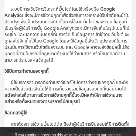
ระบบมีการใช้บริการวิเคราะห์เว็บไซต์โดยใช้เครื่องมือ
Google
Analytics
ซึ่งจะมีการใช้งานคุกกี้เพื่อช่วยในการวิเคราะห์เว็บไซต์และนำไป
ปรับปรุงเพื่อเป็นประสบการณ์ที่ดีในการใช้งานเว็บไซต์ของระบบ ข้อมูลที่
เป็นรหัสผู้ใช้บริการนั้น Google Analytics จะมีการจัดเก็บในรูปแบบที่ไม่
ระบุชื่อ และนอกจากนั้นคุกกี้ที่มีการจัดเก็บข้อมูลการเข้าใช้งานเว็บไซต์ จะ
ถูกส่งไปจัดเก็บไว้โดย Google โดยจะใช้ข้อมูลนี้เพื่อวัตถุประสงค์ในการ
ประเมินการใช้งานเว็บไซต์ของระบบ และ Google อาจจะส่งข้อมูลนี้ไปยัง
บุคคลที่สามในกรณีที่กฏหมายกำหนดให้ดำเนินการ หรือให้บุคคลที่สาม
สามารถประมวลผลข้อมูลได้
วิธีปิดการทำงานของคุกกี้
ผู้ใช้บริการสามารถตั้งค่าเบราว์เซอร์ให้ปิดการทำงานของคุกกี้ และตั้ง
ความเป็นส่วนตัวเพื่อไม่ให้มีการเก็บรวบรวมข้อมูลของคุกกี้ในอนาคตได้
แต่อย่างไรก็ตามการปิดการใช้งานคุกกี้นั้นจะมีผลทำให้การใช้งานบาง
อย่างหรือทั้งหมดของการบริการไม่สมบูรณ์
ข้อตกลงผู้ใช้
หากต้องการใช้งานเว็บไซต์ต่อ ถือว่าผู้ใช้บริการยินยอมให้มีการติดตั้ง
คุกกี้ในคอมพิวเตอร์ แท็บเล็ต หรืออุปกรณ์มือถือของผู้ใช้บริการ เพื่อให้
x
If you continue browsing this website, you agree to our policies: