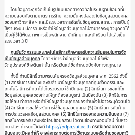
โดยข้อมูลจะถูกจัดเก็บในรูปแบบเอกสารดิจิทัลในระบบฐานข้อมูลที่มี
ความปลอดภัยตามมาตรการรักษาความมั่นคงปลอดภัยข้อมูลส่วนบุคคล
ของมหาวิทยาลัย ฯ และมีระยะเวลาการจัดเก็บข้อมูลตามสถานะ การเป็นผู้
ใช้งานระบบ มีการลบหรือทำให้ข้อมูลส่วนบุคคลไม่สามารถระบุตัวบุคคลได้
เมื่อผู้ใช้ได้พ้นสภาพการเป็นพนักงาน นักศึกษา และนักเรียน ไปแล้วเป็น
ระยะเวลา 3 ปี
ศูนย์นวัตกรรมและเทคโนโลยีการศึกษาขอรับความยินยอมในการจัด
เก็บข้อมูลส่วนบุคคล
โดยจะมีการนำข้อมูลส่วนบุคคลไปใช้เพื่อ
วัตถุประสงค์ข้างต้นเท่านั้น หรือเว้นแต่ข้อกำหนดบังคับทางกฎหมาย
ทั้งนี้ ท่านมีสิทธิ์ตามพรบ.คุ้มครองข้อมูลส่วนบุคคล พ.ศ. 2562 ดังนี้
(1) สิทธิในการเข้าถึงและรับสำเนาข้อมูลส่วนบุคคลที่ศูนย์วัตกรรมและ
เทคโนโลยีการศึกษาได้เก็บรวบรวม ใช้ เปิดเผย (2) สิทธิในการขอแก้ไข
ข้อมูลส่วนบุคคลของท่านให้ถูกต้องสมบูรณ์ เป็นปัจจุบัน (3) สิทธิในการ
ขอให้ลบ ทำลาย หรือทำให้ข้อมูลส่วนบุคคลของท่านซึ่งไม่อาจระบุตัวตนได้
(4) สิทธิในการขอให้ระงับการใช้ข้อมูลส่วนบุคคล (5) สิทธิในการคัดค้าน
การประมวลผลข้อมูลส่วนบุคคล
(6) สิทธิในการขอถอนความยินยอม
(7)
สิทธิในการขอรับ ส่งหรือโอนข้อมูลส่วน ได้ตามช่องทางออนไลน์ ที่มหาวิ
ทยาลัยฯ กำหนดไว้ดังนี้
https://pdpa.sut.ac.th
กรณีขอถอนความ
ยินยอมจะมีผลทำให้ อาจส่งกระทบต่อการใช้งานระบบเครือข่ายของมหาวิ