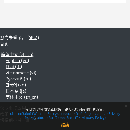
您尚未登录。 (
登录
)
首页
简体中文 ‎(zh_cn)‎
English ‎(en)‎
Thai ‎(th)‎
Vietnamese ‎(vi)‎
Русский ‎(ru)‎
한국어 ‎(ko)‎
日本語 ‎(ja)‎
简体中文 ‎(zh_cn)‎
x
获取移动应用
如果您继续浏览本网站，即表示您同意我们的政策:
政策
นโยบายเว็บไซต์ (Website Policy)
นโยบายการจัดเก็บข้อมูลส่วนบุคคล (Privacy
Policy)
นโยบายเกี่ยวกับบุคคลที่สาม (Third-party Policy)
切换到标准主题
继续