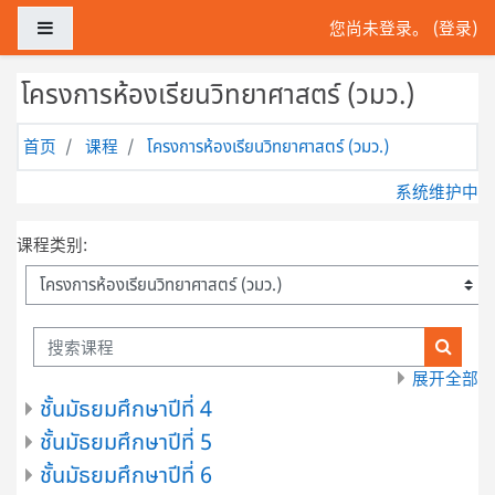
跳到主要内容
停靠面板
您尚未登录。 (
登录
)
โครงการห้องเรียนวิทยาศาสตร์ (วมว.)
首页
课程
โครงการห้องเรียนวิทยาศาสตร์ (วมว.)
系统维护中
课程类别:
搜索课程
搜索课
展开全部
ชั้นมัธยมศึกษาปีที่ 4
ชั้นมัธยมศึกษาปีที่ 5
ชั้นมัธยมศึกษาปีที่ 6