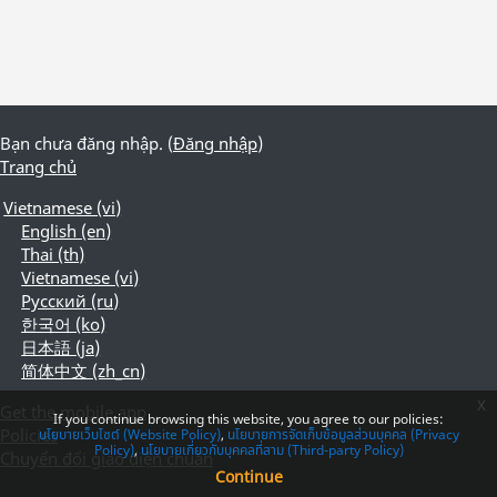
Bạn chưa đăng nhập. (
Đăng nhập
)
Trang chủ
Vietnamese ‎(vi)‎
English ‎(en)‎
Thai ‎(th)‎
Vietnamese ‎(vi)‎
Русский ‎(ru)‎
한국어 ‎(ko)‎
日本語 ‎(ja)‎
简体中文 ‎(zh_cn)‎
x
Get the mobile app
If you continue browsing this website, you agree to our policies:
Policies
นโยบายเว็บไซต์ (Website Policy)
นโยบายการจัดเก็บข้อมูลส่วนบุคคล (Privacy
Policy)
นโยบายเกี่ยวกับบุคคลที่สาม (Third-party Policy)
Chuyển đổi giao diện chuẩn
Continue