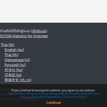
ท่านยังไม่ได้เข้าสู่ระบบ (
เข้าสู่ระบบ
)
537204 Statistics for Engineer
Thai ‎(th)‎
English ‎(en)‎
Thai ‎(th)‎
Vietnamese ‎(vi)‎
Русский ‎(ru)‎
한국어 ‎(ko)‎
日本語 ‎(ja)‎
简体中文 ‎(zh_cn)‎
x
Get the mobile app
If you continue browsing this website, you agree to our policies:
Policies
นโยบายเว็บไซต์ (Website Policy)
นโยบายการจัดเก็บข้อมูลส่วนบุคคล (Privacy
Policy)
นโยบายเกี่ยวกับบุคคลที่สาม (Third-party Policy)
เปลี่ยนเป็นรูปแบบมาตรฐาน
Continue