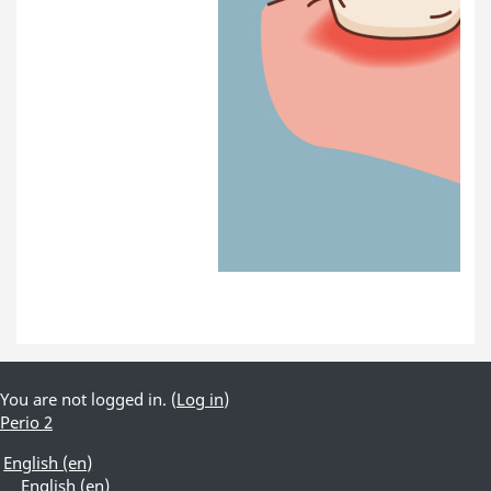
You are not logged in. (
Log in
)
Perio 2
English ‎(en)‎
English ‎(en)‎