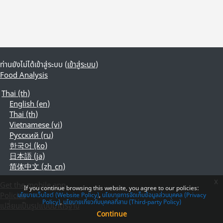
ท่านยังไม่ได้เข้าสู่ระบบ (
เข้าสู่ระบบ
)
Food Analysis
Thai ‎(th)‎
English ‎(en)‎
Thai ‎(th)‎
Vietnamese ‎(vi)‎
Русский ‎(ru)‎
한국어 ‎(ko)‎
日本語 ‎(ja)‎
简体中文 ‎(zh_cn)‎
x
Get the mobile app
If you continue browsing this website, you agree to our policies:
Policies
นโยบายเว็บไซต์ (Website Policy)
นโยบายการจัดเก็บข้อมูลส่วนบุคคล (Privacy
Policy)
นโยบายเกี่ยวกับบุคคลที่สาม (Third-party Policy)
เปลี่ยนเป็นรูปแบบมาตรฐาน
Continue