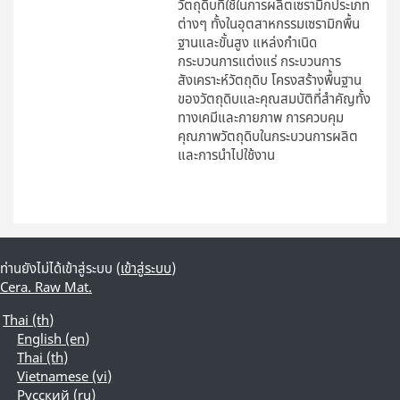
วัตถุดิบที่ใช้ในการผลิตเซรามิกประเภท
ต่างๆ ทั้งในอุตสาหกรรมเซรามิกพื้น
ฐานและขั้นสูง แหล่งกำเนิด
กระบวนการแต่งแร่ กระบวนการ
สังเคราะห์วัตถุดิบ โครงสร้างพื้นฐาน
ของวัตถุดิบและคุณสมบัติที่สำคัญทั้ง
ทางเคมีและกายภาพ การควบคุม
คุณภาพวัตถุดิบในกระบวนการผลิต
และการนำไปใช้งาน
ท่านยังไม่ได้เข้าสู่ระบบ (
เข้าสู่ระบบ
)
Cera. Raw Mat.
Thai ‎(th)‎
English ‎(en)‎
Thai ‎(th)‎
Vietnamese ‎(vi)‎
Русский ‎(ru)‎