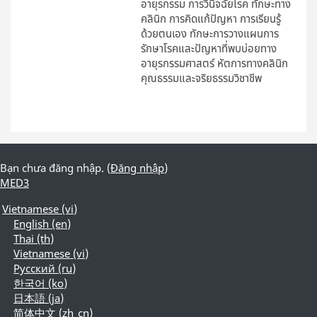
อายุรกรรม การวินิจฉัยโรค ทักษะทาง
คลินิก การคิดแก้ปัญหา การเรียนรู้
ด้วยตนเอง ทักษะการวางแผนการ
รักษาโรคและปัญหาที่พบบ่อยทาง
อายุรกรรมศาสตร์ หัตการทางคลินิก
คุณธรรมและจริยธรรมวิชาชีพ
Bạn chưa đăng nhập. (
Đăng nhập
)
MED3
Vietnamese ‎(vi)‎
English ‎(en)‎
Thai ‎(th)‎
Vietnamese ‎(vi)‎
Русский ‎(ru)‎
한국어 ‎(ko)‎
日本語 ‎(ja)‎
简体中文 ‎(zh_cn)‎