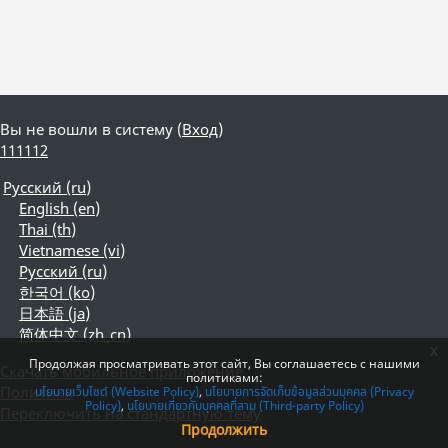
Вы не вошли в систему (
Вход
)
111112
Русский ‎(ru)‎
English ‎(en)‎
Thai ‎(th)‎
Vietnamese ‎(vi)‎
Русский ‎(ru)‎
한국어 ‎(ko)‎
日本語 ‎(ja)‎
简体中文 ‎(zh_cn)‎
x
Продолжая просматривать этот сайт, Вы соглашаетесь с нашими
Скачать мобильное приложение
политиками:
Политики
นโยบายเว็บไซต์ (Website Policy)
นโยบายการจัดเก็บข้อมูลส่วนบุคคล (Privacy
Policy)
นโยบายเกี่ยวกับบุคคลที่สาม (Third-party Policy)
Переключить на стандартную тему
Продолжить