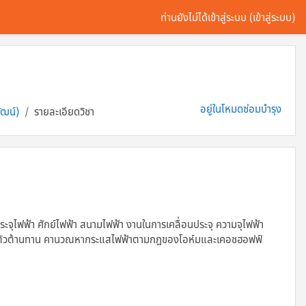
ท่านยังไม่ได้เข้าสู่ระบบ (
เข้าสู่ระบบ
)
อยู่ในโหมดซ่อมบำรุง
ัฒน์)
รายละเอียดวิชา
ประจุไฟฟ้า ศักย์ไฟฟ้า สนามไฟฟ้า งานในการเคลื่อนประจุ ความจุไฟฟ้า
้า ตัวต้านทาน คานวณหากระแสไฟฟ้าตามกฎของโอห์มและเคอชฮอฟฟ์