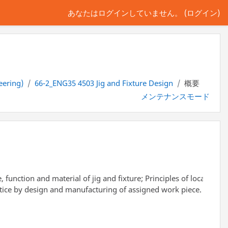
あなたはログインしていません。 (
ログイン
)
eering)
66-2_ENG35 4503 Jig and Fixture Design
概要
メンテナンスモード
ype, function and material of jig and fixture; Principles of loca
actice by design and manufacturing of assigned work piece.