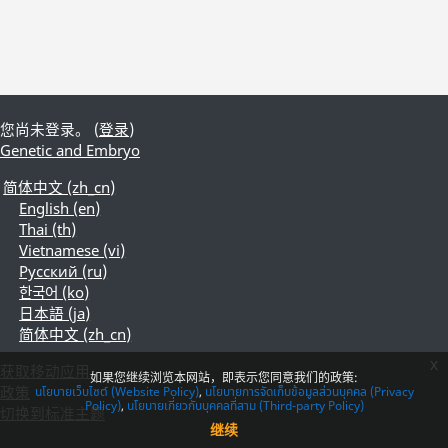
您尚未登录。 (
登录
)
Genetic and Embryo
简体中文 ‎(zh_cn)‎
English ‎(en)‎
Thai ‎(th)‎
Vietnamese ‎(vi)‎
Русский ‎(ru)‎
한국어 ‎(ko)‎
日本語 ‎(ja)‎
简体中文 ‎(zh_cn)‎
x
获取移动应用
如果您继续浏览本网站，即表示您同意我们的政策:
政策
นโยบายเว็บไซต์ (Website Policy)
นโยบายการจัดเก็บข้อมูลส่วนบุคคล (Privacy
Policy)
นโยบายเกี่ยวกับบุคคลที่สาม (Third-party Policy)
切换到标准主题
继续