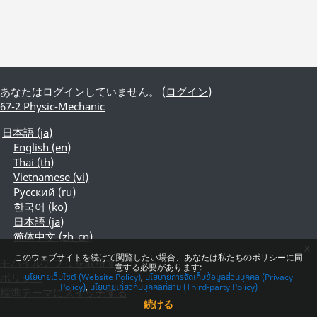
あなたはログインしていません。 (
ログイン
)
67-2 Physic-Mechanic
日本語 ‎(ja)‎
English ‎(en)‎
Thai ‎(th)‎
Vietnamese ‎(vi)‎
Русский ‎(ru)‎
한국어 ‎(ko)‎
日本語 ‎(ja)‎
简体中文 ‎(zh_cn)‎
x
このウェブサイトを続けて閲覧したい場合、あなたは私たちのポリシーに同
モバイルアプリを取得する
意する必要があります:
ポリシー
นโยบายเว็บไซต์ (Website Policy)
นโยบายการจัดเก็บข้อมูลส่วนบุคคล (Privacy
Policy)
นโยบายเกี่ยวกับบุคคลที่สาม (Third-party Policy)
標準テーマにスイッチする
続ける