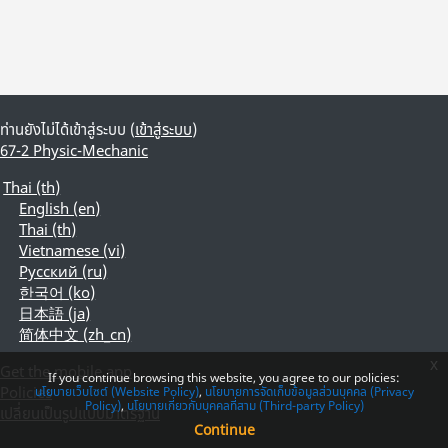
ท่านยังไม่ได้เข้าสู่ระบบ (
เข้าสู่ระบบ
)
67-2 Physic-Mechanic
Thai ‎(th)‎
English ‎(en)‎
Thai ‎(th)‎
Vietnamese ‎(vi)‎
Русский ‎(ru)‎
한국어 ‎(ko)‎
日本語 ‎(ja)‎
简体中文 ‎(zh_cn)‎
x
Get the mobile app
If you continue browsing this website, you agree to our policies:
Policies
นโยบายเว็บไซต์ (Website Policy)
นโยบายการจัดเก็บข้อมูลส่วนบุคคล (Privacy
Policy)
นโยบายเกี่ยวกับบุคคลที่สาม (Third-party Policy)
เปลี่ยนเป็นรูปแบบมาตรฐาน
Continue