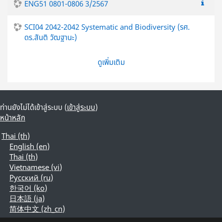
ENG51 0801-0806 3/2567
SCI04 2042-2042 Systematic and Biodiversity (รศ.
ดร.สันติ วัฒฐานะ)
ดูเพิ่มเติม
ท่านยังไม่ได้เข้าสู่ระบบ (
เข้าสู่ระบบ
)
หน้าหลัก
Thai ‎(th)‎
English ‎(en)‎
Thai ‎(th)‎
Vietnamese ‎(vi)‎
Русский ‎(ru)‎
한국어 ‎(ko)‎
日本語 ‎(ja)‎
简体中文 ‎(zh_cn)‎