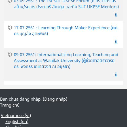
03-09-2561 : The 1st SUT-UKPSF Forum (ศ.ดร.วิจิตร ศรี
สอ้าน/รศ.ดร.ประภาศรี อัศวกุล และทีม SUT UKPSF Mentors)
17-07-2561 : Learning Through Maker Experience (ผศ.
ดร.บุญส่ง สุตะพันธ์)
09-07-2561: Internationalizing Learning, Teaching and
Assessment at Walailak University (ผู้ช่วยศาสตราจารย์
ดร. พงศธร เดชาติวงศ์ ณ อยุธยา)
Bạn chưa đăng nhập. (
Đăng nhập
)
Trang chủ
Vietnamese ‎(vi)‎
English ‎(en)‎