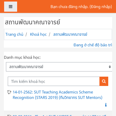
Chuyển tới nội dung chính
Bảng điều khiển cạnh
Bạn chưa đăng nhập. (
Đăng nhập
)
สถานพัฒนาคณาจารย์
Trang chủ
Khoá học
สถานพัฒนาคณาจารย์
Đang ở chế độ bảo trì
Danh mục khoá học:
Tìm kiếm khoá học
Tìm ki
14-01-2562: SUT Teaching Academics Scheme
Recognition (STARS 2019) (ทีมวิทยากร SUT Mentors)