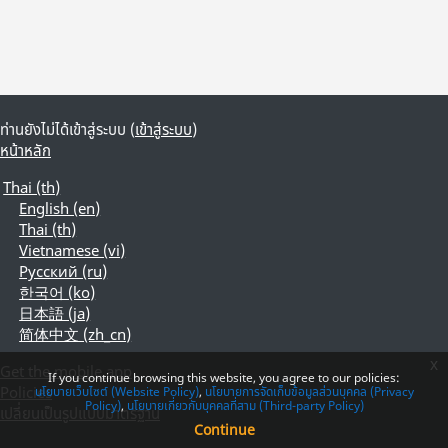
ท่านยังไม่ได้เข้าสู่ระบบ (
เข้าสู่ระบบ
)
หน้าหลัก
Thai ‎(th)‎
English ‎(en)‎
Thai ‎(th)‎
Vietnamese ‎(vi)‎
Русский ‎(ru)‎
한국어 ‎(ko)‎
日本語 ‎(ja)‎
简体中文 ‎(zh_cn)‎
x
Get the mobile app
If you continue browsing this website, you agree to our policies:
Policies
นโยบายเว็บไซต์ (Website Policy)
นโยบายการจัดเก็บข้อมูลส่วนบุคคล (Privacy
Policy)
นโยบายเกี่ยวกับบุคคลที่สาม (Third-party Policy)
เปลี่ยนเป็นรูปแบบมาตรฐาน
Continue