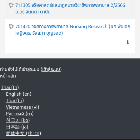
711305 จริยศาสตร์และกฎหมายวิชาชีพการพยาบาล 2/2566
อ.ดร.จินตนา ตาปิน
701420 วิจัยทางการพยาบาล Nursing Research (ผศ.พันเอก
หญิงดร. วัลลภา บุญรอด)
ท่านยังไม่ได้เข้าสู่ระบบ (
เข้าสู่ระบบ
)
หน้าหลัก
Thai ‎(th)‎
English ‎(en)‎
Thai ‎(th)‎
Vietnamese ‎(vi)‎
Русский ‎(ru)‎
한국어 ‎(ko)‎
日本語 ‎(ja)‎
简体中文 ‎(zh_cn)‎