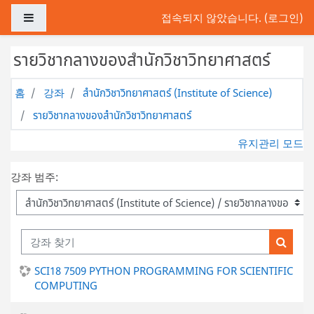
메인 콘텐츠로 건너뛰기
측면 패널
접속되지 않았습니다. (
로그인
)
รายวิชากลางของสำนักวิชาวิทยาศาสตร์
홈
강좌
สำนักวิชาวิทยาศาสตร์ (Institute of Science)
รายวิชากลางของสำนักวิชาวิทยาศาสตร์
유지관리 모드
강좌 범주:
강좌 찾기
강좌 
SCI18 7509 PYTHON PROGRAMMING FOR SCIENTIFIC
COMPUTING