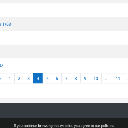
m 1/68
ED
หน้าก่อน
(current)
«
1
2
3
4
5
6
7
8
9
10
…
11
If you continue browsing this website, you agree to our policies: