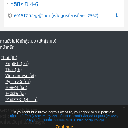
คลินิก ปี 4-6
601517 วิสัญญีวิทยา (หลักสูตรปีการศึกษา 2562)
ท่านยังไม่ได้เข้าสู่ระบบ (
เข้าสู่ระบบ
)
หน้าหลัก
Thai ‎(th)‎
English ‎(en)‎
Thai ‎(th)‎
Vietnamese ‎(vi)‎
Русский ‎(ru)‎
한국어 ‎(ko)‎
日本語 ‎(ja)‎
简体中文 ‎(zh_cn)‎
x
Get the mobile app
If you continue browsing this website, you agree to our policies:
Policies
นโยบายเว็บไซต์ (Website Policy)
นโยบายการจัดเก็บข้อมูลส่วนบุคคล (Privacy
Policy)
นโยบายเกี่ยวกับบุคคลที่สาม (Third-party Policy)
เปลี่ยนเป็นรูปแบบมาตรฐาน
Continue