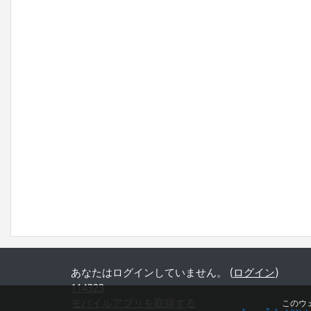
あなたはログインしていません。 (
ログイン
)
114323
モバイルアプリを取得する
このウ