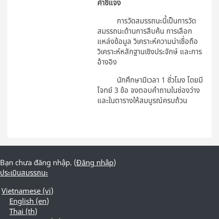
คำชี้แจง
การวัดสมรรถนะนี้เป็นการวัด
สมรรถนะด้านการสืบค้น การเลือก
แหล่งข้อมูล วิเคราะห์ความน่าเชื่อถือ
วิเคราะห์หลักฐานเชิงประจักษ์ และการ
อ้างอิง
นักศึกษามีเวลา 1 ชั่วโมง โดยมี
โจทย์ 3 ข้อ จงตอบคำถามในช่องว่าง
และในตารางให้สมบูรณ์ครบถ้วน
Bạn chưa đăng nhập. (
Đăng nhập
)
ประเมินสมรรถนะ
Vietnamese ‎(vi)‎
English ‎(en)‎
Thai ‎(th)‎