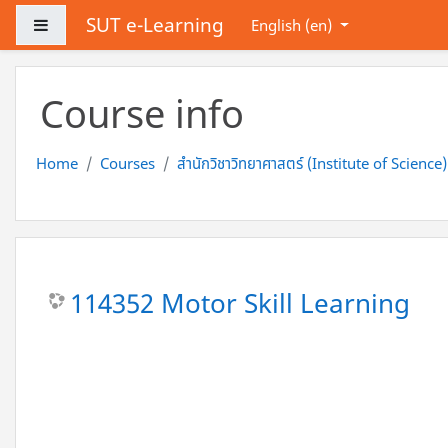
Skip to main content
SUT e-Learning
Side panel
English ‎(en)‎
Course info
Home
Courses
สำนักวิชาวิทยาศาสตร์ (Institute of Science)
114352 Motor Skill Learning