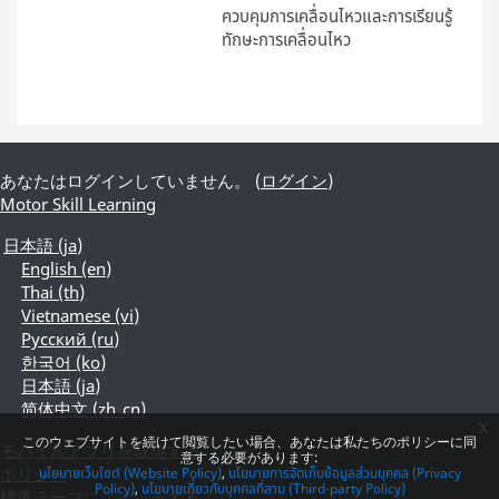
ควบคุมการเคลื่อนไหวและการเรียนรู้
ทักษะการเคลื่อนไหว
あなたはログインしていません。 (
ログイン
)
Motor Skill Learning
日本語 ‎(ja)‎
English ‎(en)‎
Thai ‎(th)‎
Vietnamese ‎(vi)‎
Русский ‎(ru)‎
한국어 ‎(ko)‎
日本語 ‎(ja)‎
简体中文 ‎(zh_cn)‎
x
このウェブサイトを続けて閲覧したい場合、あなたは私たちのポリシーに同
モバイルアプリを取得する
意する必要があります:
ポリシー
นโยบายเว็บไซต์ (Website Policy)
นโยบายการจัดเก็บข้อมูลส่วนบุคคล (Privacy
Policy)
นโยบายเกี่ยวกับบุคคลที่สาม (Third-party Policy)
標準テーマにスイッチする