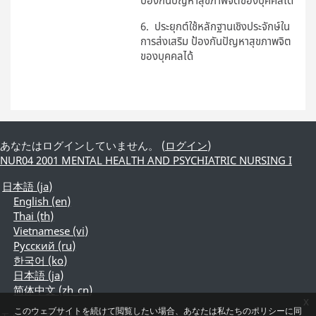
6. ประยุกต์ใช้หลักฐานเชิงประจักษ์ใน
การส่งเสริม ป้องกันปัญหาสุขภาพจิต
ของบุคคลได้
あなたはログインしていません。 (
ログイン
)
์NUR04 2001 MENTAL HEALTH AND PSYCHIATRIC NURSING I
日本語 ‎(ja)‎
English ‎(en)‎
Thai ‎(th)‎
Vietnamese ‎(vi)‎
Русский ‎(ru)‎
한국어 ‎(ko)‎
日本語 ‎(ja)‎
简体中文 ‎(zh_cn)‎
x
このウェブサイトを続けて閲覧したい場合、あなたは私たちのポリシーに同