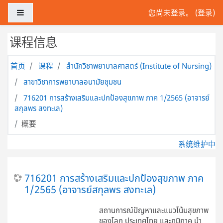
跳到主要内容
停靠面板
您尚未登录。 (
登录
)
课程信息
首页
课程
สำนักวิชาพยาบาลศาสตร์ (Institute of Nursing)
สาขาวิชาการพยาบาลอนามัยชุมชน
716201 การสร้างเสริมและปกป้องสุขภาพ ภาค 1/2565 (อาจารย์
สกุลพร สงทะเล)
概要
系统维护中
716201 การสร้างเสริมและปกป้องสุขภาพ ภาค
1/2565 (อาจารย์สกุลพร สงทะเล)
สถานการณ์ปัญหาและแนวโน้มสุขภาพ
ของโลก ประเทศไทย และภูมิภาค นำ