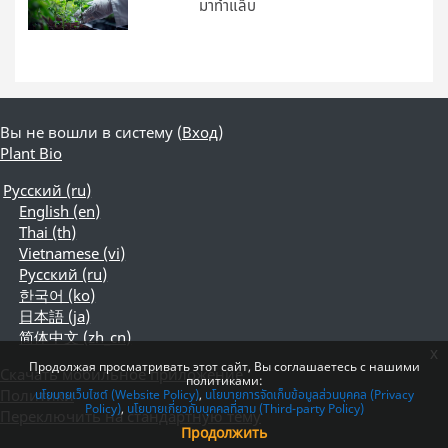
มาทำแล็บ
Вы не вошли в систему (
Вход
)
Plant Bio
Русский ‎(ru)‎
English ‎(en)‎
Thai ‎(th)‎
Vietnamese ‎(vi)‎
Русский ‎(ru)‎
한국어 ‎(ko)‎
日本語 ‎(ja)‎
简体中文 ‎(zh_cn)‎
x
Продолжая просматривать этот сайт, Вы соглашаетесь с нашими
Скачать мобильное приложение
политиками:
Политики
นโยบายเว็บไซต์ (Website Policy)
นโยบายการจัดเก็บข้อมูลส่วนบุคคล (Privacy
Policy)
นโยบายเกี่ยวกับบุคคลที่สาม (Third-party Policy)
Переключить на стандартную тему
Продолжить