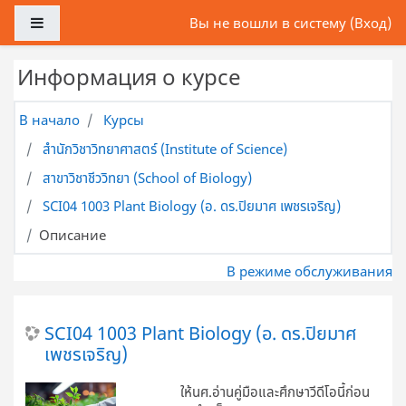
Перейти к основному содержанию
Боковая панель
Вы не вошли в систему (
Вход
)
Информация о курсе
В начало
Курсы
สำนักวิชาวิทยาศาสตร์ (Institute of Science)
สาขาวิชาชีววิทยา (School of Biology)
SCI04 1003 Plant Biology (อ. ดร.ปิยมาศ เพชรเจริญ)
Описание
В режиме обслуживания
SCI04 1003 Plant Biology (อ. ดร.ปิยมาศ
เพชรเจริญ)
ให้นศ.อ่านคู่มือและศึกษาวีดีโอนี้ก่อน