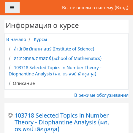
Перейти к основному содержанию
Боковая панель
Вы не вошли в систему (
Вход
)
Информация о курсе
В начало
Курсы
สำนักวิชาวิทยาศาสตร์ (Institute of Science)
สาขาวิชาคณิตศาสตร์ (School of Mathematics)
103718 Selected Topics in Number Theory -
Diophantine Analysis (ผศ. ดร.พจน์ เลิศชูสกุล)
Описание
В режиме обслуживания
103718 Selected Topics in Number
Theory - Diophantine Analysis (ผศ.
ดร.พจน์ เลิศชูสกุล)