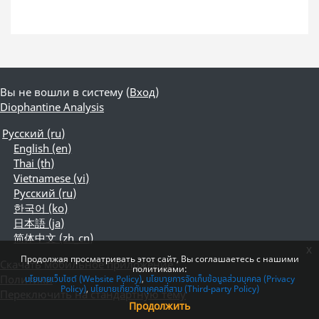
Вы не вошли в систему (
Вход
)
Diophantine Analysis
Русский ‎(ru)‎
English ‎(en)‎
Thai ‎(th)‎
Vietnamese ‎(vi)‎
Русский ‎(ru)‎
한국어 ‎(ko)‎
日本語 ‎(ja)‎
简体中文 ‎(zh_cn)‎
x
Продолжая просматривать этот сайт, Вы соглашаетесь с нашими
Скачать мобильное приложение
политиками:
Политики
นโยบายเว็บไซต์ (Website Policy)
นโยบายการจัดเก็บข้อมูลส่วนบุคคล (Privacy
Policy)
นโยบายเกี่ยวกับบุคคลที่สาม (Third-party Policy)
Переключить на стандартную тему
Продолжить