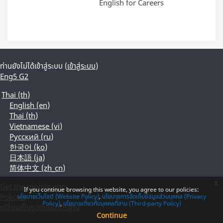
English for Careers
ท่านยังไม่ได้เข้าสู่ระบบ (
เข้าสู่ระบบ
)
Eng5 G2
Thai ‎(th)‎
English ‎(en)‎
Thai ‎(th)‎
Vietnamese ‎(vi)‎
Русский ‎(ru)‎
한국어 ‎(ko)‎
日本語 ‎(ja)‎
简体中文 ‎(zh_cn)‎
x
Get the mobile app
If you continue browsing this website, you agree to our policies:
Policies
นโยบายเว็บไซต์ (Website Policy)
นโยบายการจัดเก็บข้อมูลส่วนบุคคล (Privacy
Policy)
นโยบายเกี่ยวกับบุคคลที่สาม (Third-party Policy)
เปลี่ยนเป็นรูปแบบมาตรฐาน
Continue