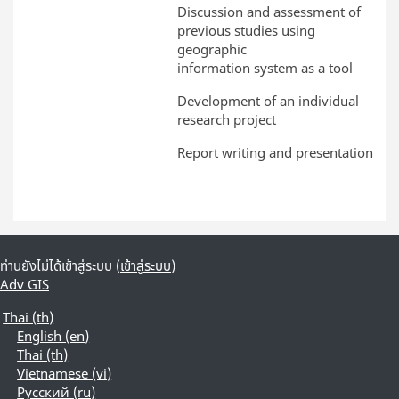
Discussion and assessment of
previous studies using
geographic
information system as a tool
Development of an individual
research project
Report writing and presentation
ท่านยังไม่ได้เข้าสู่ระบบ (
เข้าสู่ระบบ
)
Adv GIS
Thai ‎(th)‎
English ‎(en)‎
Thai ‎(th)‎
Vietnamese ‎(vi)‎
Русский ‎(ru)‎