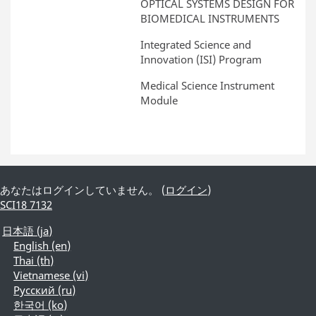
OPTICAL SYSTEMS DESIGN FOR
BIOMEDICAL INSTRUMENTS
Integrated Science and
Innovation (ISI) Program
Medical Science Instrument
Module
あなたはログインしていません。 (
ログイン
)
SCI18 7132
日本語 ‎(ja)‎
English ‎(en)‎
Thai ‎(th)‎
Vietnamese ‎(vi)‎
Русский ‎(ru)‎
한국어 ‎(ko)‎