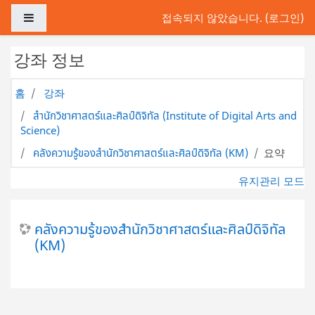
메인 콘텐츠로 건너뛰기
측면 패널
접속되지 않았습니다. (
로그인
)
강좌 정보
홈
강좌
สำนักวิชาศาสตร์และศิลป์ดิจิทัล (Institute of Digital Arts and
Science)
คลังความรู้ของสำนักวิชาศาสตร์และศิลป์ดิจิทัล (KM)
요약
유지관리 모드
คลังความรู้ของสำนักวิชาศาสตร์และศิลป์ดิจิทัล
(KM)