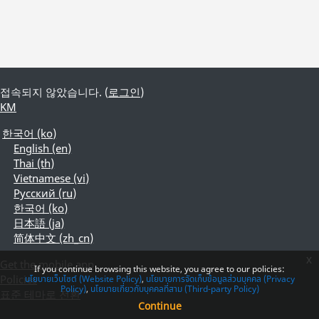
접속되지 않았습니다. (
로그인
)
KM
한국어 ‎(ko)‎
English ‎(en)‎
Thai ‎(th)‎
Vietnamese ‎(vi)‎
Русский ‎(ru)‎
한국어 ‎(ko)‎
日本語 ‎(ja)‎
简体中文 ‎(zh_cn)‎
x
Get the mobile app
If you continue browsing this website, you agree to our policies:
Policies
นโยบายเว็บไซต์ (Website Policy)
นโยบายการจัดเก็บข้อมูลส่วนบุคคล (Privacy
Policy)
นโยบายเกี่ยวกับบุคคลที่สาม (Third-party Policy)
표준 테마로 전환
Continue