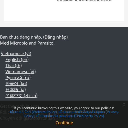
Bạn chưa đăng nhập. (
Đăng nhập
)
Med Microbio and Parasito
Vietnamese ‎(vi)‎
English ‎(en)‎
Thai ‎(th)‎
Vietnamese ‎(vi)‎
Русский ‎(ru)‎
한국어 ‎(ko)‎
日本語 ‎(ja)‎
简体中文 ‎(zh_cn)‎
x
Get the mobile app
If you continue browsing this website, you agree to our policies:
Policies
นโยบายเว็บไซต์ (Website Policy)
นโยบายการจัดเก็บข้อมูลส่วนบุคคล (Privacy
Policy)
นโยบายเกี่ยวกับบุคคลที่สาม (Third-party Policy)
Chuyển đổi giao diện chuẩn
Continue