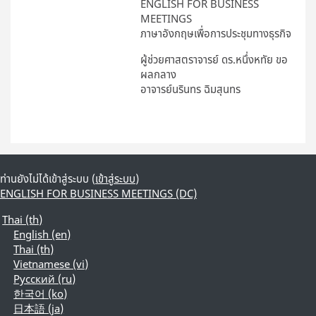
ENGLISH FOR BUSINESS
MEETINGS
ภาษาอังกฤษเพื่อการประชุมทางธุรกิจ
ผู้ช่วยศาสตราจารย์ ดร.หนึ่งหทัย ขอ
ผลกลาง
อาจารย์นรินทร ฉิมสุนทร
ท่านยังไม่ได้เข้าสู่ระบบ (
เข้าสู่ระบบ
)
ENGLISH FOR BUSINESS MEETINGS (DC)
Thai ‎(th)‎
English ‎(en)‎
Thai ‎(th)‎
Vietnamese ‎(vi)‎
Русский ‎(ru)‎
한국어 ‎(ko)‎
日本語 ‎(ja)‎