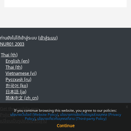
ท่านยังไม่ได้เข้าสู่ระบบ (
เข้าสู่ระบบ
)
์NUR01 2003
Thai ‎(th)‎
English ‎(en)‎
Thai ‎(th)‎
Vietnamese ‎(vi)‎
Русский ‎(ru)‎
한국어 ‎(ko)‎
日本語 ‎(ja)‎
简体中文 ‎(zh_cn)‎
x
Get the mobile app
If you continue browsing this website, you agree to our policies:
Policies
นโยบายเว็บไซต์ (Website Policy)
นโยบายการจัดเก็บข้อมูลส่วนบุคคล (Privacy
Policy)
นโยบายเกี่ยวกับบุคคลที่สาม (Third-party Policy)
เปลี่ยนเป็นรูปแบบมาตรฐาน
Continue