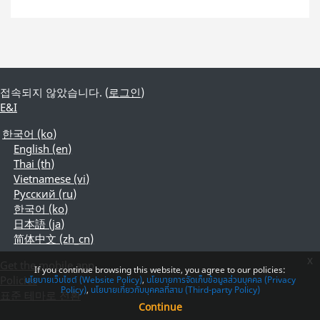
접속되지 않았습니다. (
로그인
)
E&I
한국어 ‎(ko)‎
English ‎(en)‎
Thai ‎(th)‎
Vietnamese ‎(vi)‎
Русский ‎(ru)‎
한국어 ‎(ko)‎
日本語 ‎(ja)‎
简体中文 ‎(zh_cn)‎
x
Get the mobile app
If you continue browsing this website, you agree to our policies:
Policies
นโยบายเว็บไซต์ (Website Policy)
นโยบายการจัดเก็บข้อมูลส่วนบุคคล (Privacy
Policy)
นโยบายเกี่ยวกับบุคคลที่สาม (Third-party Policy)
표준 테마로 전환
Continue