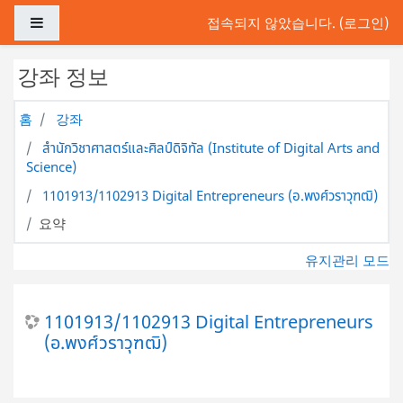
메인 콘텐츠로 건너뛰기
측면 패널
접속되지 않았습니다. (
로그인
)
강좌 정보
홈
강좌
สำนักวิชาศาสตร์และศิลป์ดิจิทัล (Institute of Digital Arts and
Science)
1101913/1102913 Digital Entrepreneurs (อ.พงศ์วราวุฑฒิ)
요약
유지관리 모드
1101913/1102913 Digital Entrepreneurs
(อ.พงศ์วราวุฑฒิ)