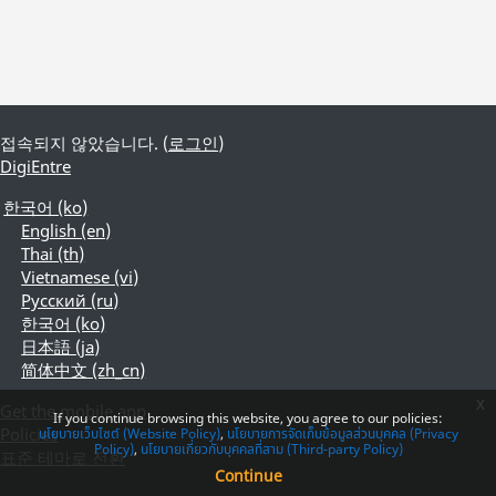
접속되지 않았습니다. (
로그인
)
DigiEntre
한국어 ‎(ko)‎
English ‎(en)‎
Thai ‎(th)‎
Vietnamese ‎(vi)‎
Русский ‎(ru)‎
한국어 ‎(ko)‎
日本語 ‎(ja)‎
简体中文 ‎(zh_cn)‎
x
Get the mobile app
If you continue browsing this website, you agree to our policies:
Policies
นโยบายเว็บไซต์ (Website Policy)
นโยบายการจัดเก็บข้อมูลส่วนบุคคล (Privacy
Policy)
นโยบายเกี่ยวกับบุคคลที่สาม (Third-party Policy)
표준 테마로 전환
Continue