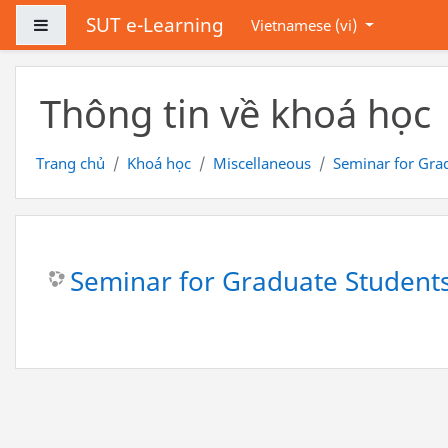
Chuyển tới nội dung chính
SUT e-Learning
Bảng điều khiển cạnh
Vietnamese ‎(vi)‎
Thông tin về khoá học
Trang chủ
Khoá học
Miscellaneous
Seminar for Grad
Seminar for Graduate Students