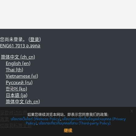
您尚未登录。 (
登录
)
ENG61 7013 อ.จงกล
简体中文 ‎(zh_cn)‎
English ‎(en)‎
Thai ‎(th)‎
Vietnamese ‎(vi)‎
Русский ‎(ru)‎
한국어 ‎(ko)‎
日本語 ‎(ja)‎
简体中文 ‎(zh_cn)‎
x
获取移动应用
如果您继续浏览本网站，即表示您同意我们的政策:
政策
นโยบายเว็บไซต์ (Website Policy)
นโยบายการจัดเก็บข้อมูลส่วนบุคคล (Privacy
Policy)
นโยบายเกี่ยวกับบุคคลที่สาม (Third-party Policy)
切换到标准主题
继续