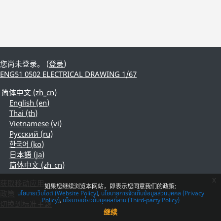
您尚未登录。 (
登录
)
ENG51 0502 ELECTRICAL DRAWING 1/67
简体中文 ‎(zh_cn)‎
English ‎(en)‎
Thai ‎(th)‎
Vietnamese ‎(vi)‎
Русский ‎(ru)‎
한국어 ‎(ko)‎
日本語 ‎(ja)‎
简体中文 ‎(zh_cn)‎
x
获取移动应用
如果您继续浏览本网站，即表示您同意我们的政策:
政策
นโยบายเว็บไซต์ (Website Policy)
นโยบายการจัดเก็บข้อมูลส่วนบุคคล (Privacy
Policy)
นโยบายเกี่ยวกับบุคคลที่สาม (Third-party Policy)
切换到标准主题
继续