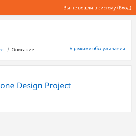
Вы не вошли в систему (
Вход
)
В режиме обслуживания
ect
Описание
one Design Project