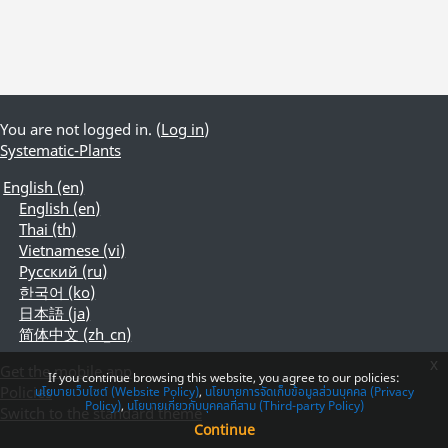
You are not logged in. (
Log in
)
Systematic-Plants
English ‎(en)‎
English ‎(en)‎
Thai ‎(th)‎
Vietnamese ‎(vi)‎
Русский ‎(ru)‎
한국어 ‎(ko)‎
日本語 ‎(ja)‎
简体中文 ‎(zh_cn)‎
x
Get the mobile app
If you continue browsing this website, you agree to our policies:
Policies
นโยบายเว็บไซต์ (Website Policy)
นโยบายการจัดเก็บข้อมูลส่วนบุคคล (Privacy
Policy)
นโยบายเกี่ยวกับบุคคลที่สาม (Third-party Policy)
Switch to the standard theme
Continue