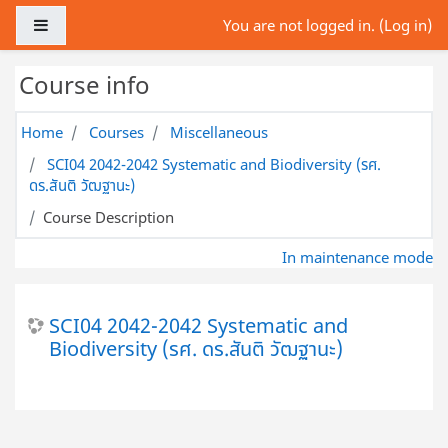
Skip to main content
Side panel
You are not logged in. (
Log in
)
Course info
Home
Courses
Miscellaneous
SCI04 2042-2042 Systematic and Biodiversity (รศ.
ดร.สันติ วัฒฐานะ)
Course Description
In maintenance mode
SCI04 2042-2042 Systematic and
Biodiversity (รศ. ดร.สันติ วัฒฐานะ)